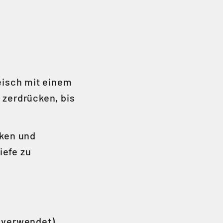
eisch mit einem
 zerdrücken, bis
cken und
iefe zu
s verwendet),