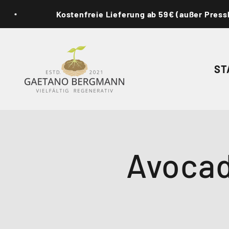
Zum Inhalt springen
Kostenfreie Lieferung ab 59€ (außer Presskuchen)
Gaetano Bergmann - vielfältig. regenerativ
ST
Avocad