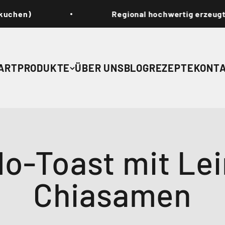
Regional hochwertig erzeugt
.
ART
PRODUKTE
ÜBER UNS
BLOG
REZEPTE
KONT
o-Toast mit Lei
Chiasamen