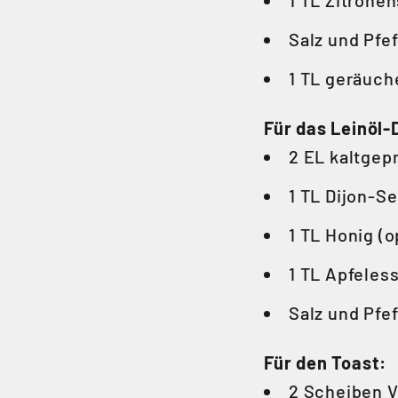
1 TL Zitronen
Salz und Pfe
1 TL geräuch
Für das Leinöl-
2 EL kaltgep
1 TL Dijon-S
1 TL Honig (o
1 TL Apfeles
Salz und Pfe
Für den Toast:
2 Scheiben V