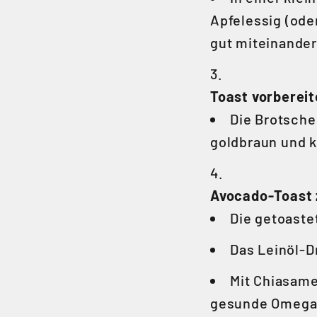
Apfelessig (oder
gut miteinander
Toast vorbereit
Die Brotsche
goldbraun und k
Avocado-Toast
Die getoaste
Das Leinöl-D
Mit Chiasame
gesunde Omega-