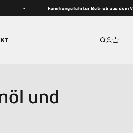
Familiengeführter Betrieb aus dem Vorspessart
AKT
Suche
Anmelde
Warenk
nöl und