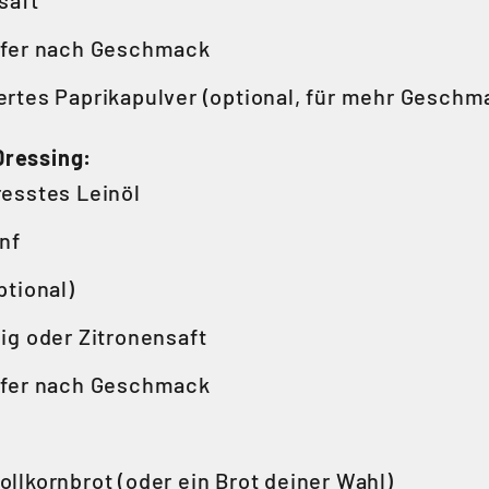
saft
ffer nach Geschmack
ertes Paprikapulver (optional, für mehr Geschm
Dressing:
resstes Leinöl
enf
ptional)
sig oder Zitronensaft
ffer nach Geschmack
ollkornbrot (oder ein Brot deiner Wahl)